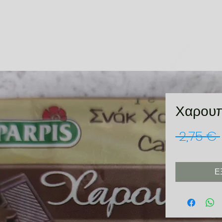
Χαρου
 2,75 € 
Ε