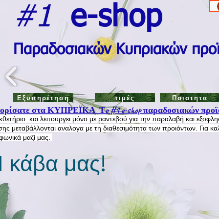
#1
e-shop
Π
αραδοσιακών Κυπριακών προ
Εξυπηρέτηση
τιμές
Ποιοτητα
ρίσατε στα ΚΥΠΡΕΪΚΑ Τo #1 e-shop παραδοσιακών προϊ
εκθετήριο και λειτουργει μόνο με ραντεβού για την παραλαβή και εξοφλ
ης μεταβάλλονται αναλογα με τη διαθεσιμότητα των προιόντων. Για κα
εφωνικά μαζί μας.
 κάβα μας!