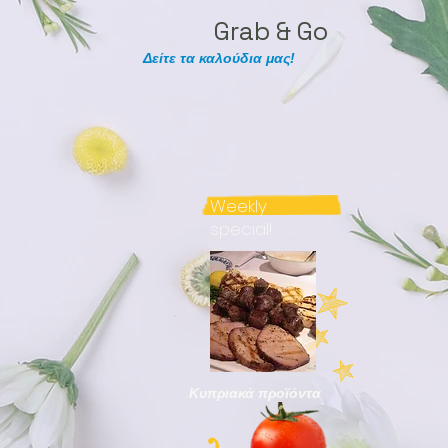
Grab & Go
Δείτε τα καλούδια μας!
Weekly
special!
Κυπριακά προϊόντα