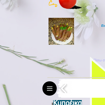
Ει
Πίσω σ
Κυπρέικα