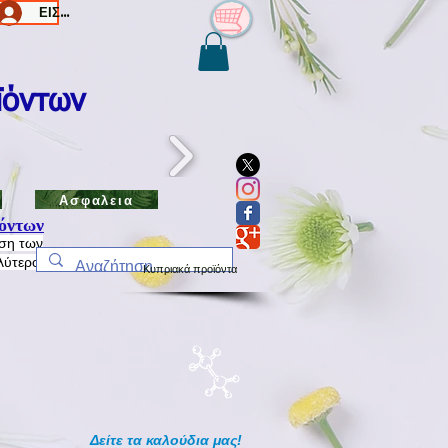
ΕΙΣΟΔΟΣ/Log In
ϊόντων
Ασφαλεια
όντων
ηση των
λύτερο
Κυπριακά προϊόντα
Δείτε τα καλούδια μας!