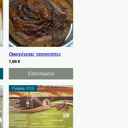
Γρήγορη προβολή
Οικογένειας ταχινοπιτες
Τιμή
7,00 €
Εξαντλημένο
Γνήσιο 100%