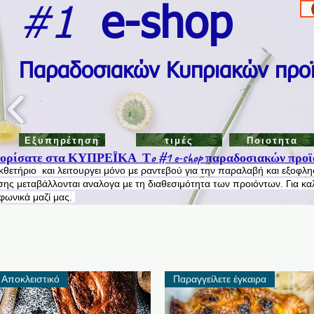
#1
e-shop
Π
αραδοσιακών Κυπριακών προ
Εξυπηρέτηση
τιμές
Ποιοτητα
ρίσατε στα ΚΥΠΡΕΪΚΑ Τo #1 e-shop παραδοσιακών προϊ
εκθετήριο και λειτουργει μόνο με ραντεβού για την παραλαβή και εξοφλ
ης μεταβάλλονται αναλογα με τη διαθεσιμότητα των προιόντων. Για κα
εφωνικά μαζί μας.
Αποκλειστικό
Παραγγείλετε έγκαιρα