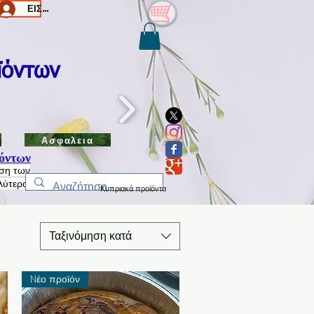
ΕΙΣΟΔΟΣ/Log In
ϊόντων
Ασφαλεια
όντων
ηση των
λύτερο
Κυπριακά προϊόντα
Ταξινόμηση κατά
Nέο προϊόν