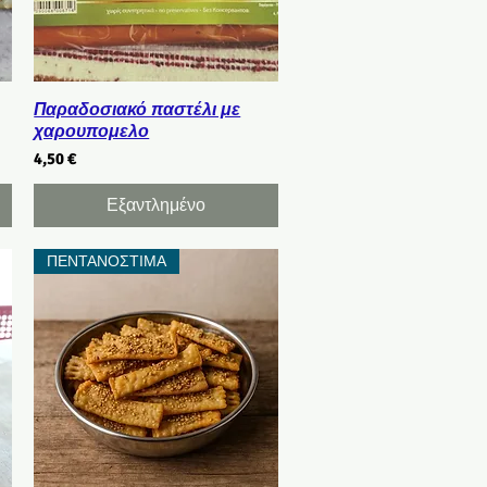
Γρήγορη προβολή
Παραδοσιακό παστέλι με
χαρουπομελο
Τιμή
4,50 €
Εξαντλημένο
ΠΕΝΤΑΝΟΣΤΙΜΑ