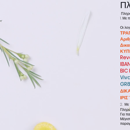
Π
Πληρω
1. Με
Οι λογ
ΤΡΑ
Αριθ
Δικ
ΚΥΠ
Rev
IBA
BIC
Viv
GR8
ΔΙΚ
ΙΡΙΣ
2. Με
Πληρώ
Για πα
Μέγισ
παραγ