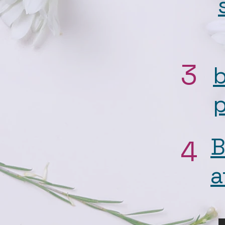
3
p
B
4
a