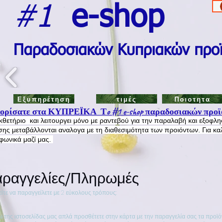
#1
e-shop
Π
αραδοσιακών Κυπριακών προ
Εξυπηρέτηση
τιμές
Ποιοτητα
ρίσατε στα ΚΥΠΡΕΪΚΑ Τo #1 e-shop παραδοσιακών προϊ
εκθετήριο και λειτουργει μόνο με ραντεβού για την παραλαβή και εξοφλ
ης μεταβάλλονται αναλογα με τη διαθεσιμότητα των προιόντων. Για κα
εφωνικά μαζί μας.
ραγγελίες/Πληρωμές
ίτε να παραγγείλετε με 2 εύκολους τρόπους:
σω της ιστοσελίδας μας απλά προσθέτετε στην κάρτα με την παραγγελία σας τα προϊό