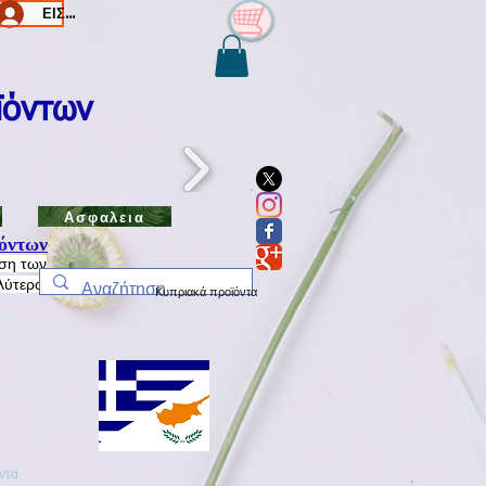
ΕΙΣΟΔΟΣ/Log In
ϊόντων
Ασφαλεια
όντων
ηση των
λύτερο
Κυπριακά προϊόντα
ντα