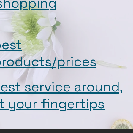
shopping
best
roducts/prices
est service around,
t your fingertips