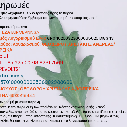
ληρωμές
μές δεχόμαστε με δύο τρόπους προς το παρόν.
 πληρωμή/κατάθεση/έμβασμα στο λογαριασμό της εταιρείας μας.
αριασμοί μας είναι:
ΠΕΖΑ EUROBANK SA
μός Λογαριασμού IBAN:
GR0402603230000650201318343
αιούχοι Λογαριασμού: ΘΕΟΔΩΡΟΥ ΧΡΙΣΤΑΚΗΣ ΑΝΔΡΕΑΣ/
ΡΕΙΚΑ
olut
N::LT85 3250 0718 8281 7569
 REVOLT21
a business
570100000000536902988639
ΑΙΟΥΧΟΣ : ΘΕΟΔΩΡΟΥ ΧΡΙΣΤΑΚΗΣ Α./ΚΥΠΡΕΙΚΑ
¨ΤΗΛ¨6980415444
 πληρωμή
με αντικαταβολή.
στε με την παραλαβή των προϊόντων. Κόστος Αντικαταβολής 5 ευρώ.
ραγγελίες άνω των 100 ευρω το κόστος αντικαταβολής θα το επωμίζεται η εταιρεία μ
τη αξία εμπορευμάτων αποστολής με αντικαταβολή: 100 ευρώ. Για μεγαλύτερες
γελίες θα πρέπει να γίνεται προπληρωμή στο λογαριασμό της εταιρείας.