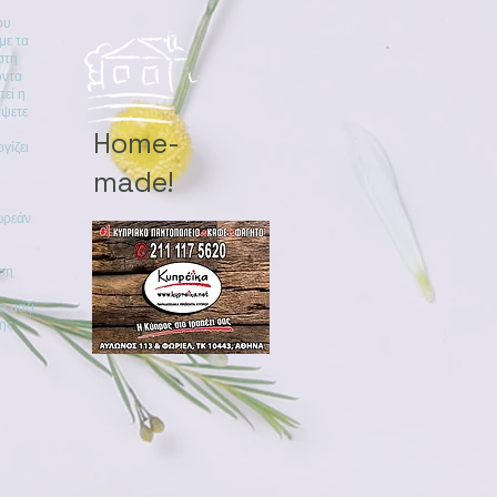
ου
με τα
στη
όντα
τεί η
άψετε
Home-
γίζει
made!
ωρεάν.
ση,
ι μαζί
της