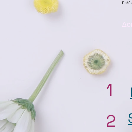
Πολύ 
Δο
1
2