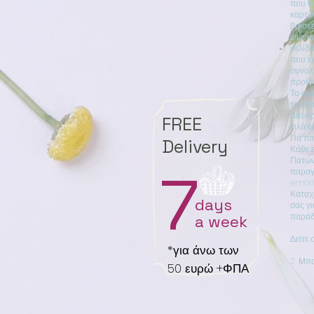
που θέ
καρτέ
βρίσκε
ψώνια
σελίδα
που έχ
συνολ
προϊό
Το αυτ
τα κό
Διευκρ
FREE
κιλά,
Για πα
Delivery
Κάθε ε
Πατών
7
παραγ
email
Καταχω
days
σας γι
παράδ
a week
Δείτε 
*για άνω των
2. Μπο
50 ευρώ +ΦΠΑ