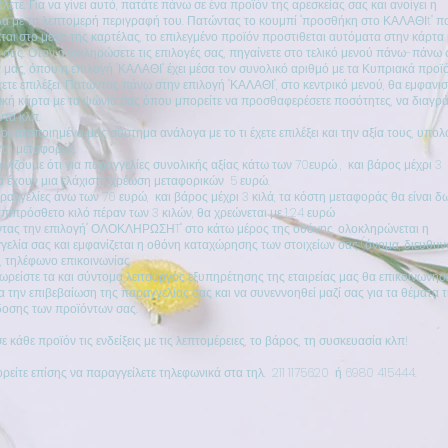
λετε. Για να γίνει αυτό, πατάτε πάνω σε ένα προϊόν της αρεσκείας σας και ανοίγει η
λα με τη λεπτομερή περιγραφή του. Πατώντας το κουμπί "προσθήκη στο ΚΑΛΑΘΙt" π
ται στο μέσο της καρτέλας, το επιλεγμένο προϊόν προστιθεται αυτόματα στην κάρτα 
 σας. Οταν ολοκληρώσετε τις επιλογές σας, πηγαίνετε στο τελικό μενού πάνω-πάνω 
 μας, όπου η επιλογή "ΚΑΛΑΘΙ" έχει μέσα τον συνολικό αριθμό με τα Κυπριακά προϊ
ετε επιλέξει. Πατώντας πάνω στην επιλογή "ΚΑΛΑΘΙ", στο κεντρικό μενού, θα εμφανισ
ική κάρτα με τα ψώνια σας όπου μπορείτε να προσθαφερέσετε ποσότητες, να διαγρ
ντα κλπ.
οματοποιημένο μας σύστημα ανάλογα με το τι έχετε επιλέξει και την αξία τους, υπολο
στη μεταφοράς.
ινίζουμε ότι για παραγγελίες συνολικής αξίας κάτω των 70ευρώ , και βάρος μέχρι 3
θα έχουν μια ελάχιστη χρέωση μεταφορικών 5 ευρώ.
ραγγελίες άνω των 70 ευρώ, και βάρος μέχρι 3 κιλά, τα κόστη μεταφοράς θα είναι δ
πιπρόσθετο κιλό πέραν των 3 κιλών, θα χρεώνεται με 1.24 ευρώ
τας την επιλογή" ΟΛΟΚΛΗΡΩΣΗT" στο κάτω μέρος της οθόνης, ολοκληρώνεται η
γελία σας και εμφανίζεται η οθόνη καταχώρησης των στοιχείων σας (όνομα, διευθυν
, τηλέφωνο επικοινωνίας.
ρείστε τα και σύντομα λειτουργός εξυπηρέτησης της εταιρείας μας θα επικοινωνήσε
α την επιβεβαίωση της παραγγελίας σας και να συνεννοηθεί μαζί σας για τα θέματα 
οσης των προϊόντων σας.
σε κάθε προϊόν τις ενδείξεις με τις λεπτομέρειες, το βάρος, τη συσκευασία κλπ!
ρείτε επίσης να παραγγείλετε τηλεφωνικά στα τηλ. 211 1175620 ή 6980 415444.