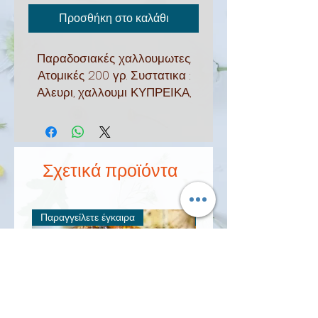
Προσθήκη στο καλάθι
Παραδοσιακές χαλλουμωτες.
Ατομικές 200 γρ. Συστατικα :
Αλευρι, χαλλουμι ΚΥΠΡΕΙΚΑ,
δυόσμος, αυγό, χυμός
πορτοκαλιού, δυόσμο,
ελαιόλαδο
Σχετικά προϊόντα
Παραγγείλετε έγκαιρα
Προσφορά για λίγους